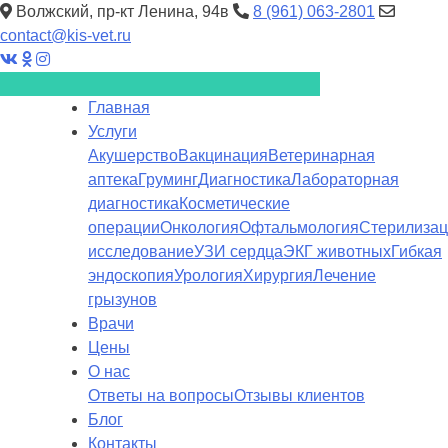
Волжский, пр-кт Ленина, 94в
8 (961) 063-2801
contact@kis-vet.ru
Главная
Услуги
Акушерство
Вакцинация
Ветеринарная
аптека
Груминг
Диагностика
Лабораторная
диагностика
Косметические
операции
Онкология
Офтальмология
Стерилиза
исследование
УЗИ сердца
ЭКГ животных
Гибкая
эндоскопия
Урология
Хирургия
Лечение
грызунов
Врачи
Цены
О нас
Ответы на вопросы
Отзывы клиентов
Блог
Контакты